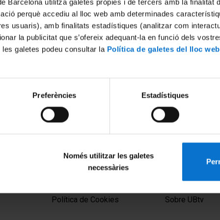
de Barcelona utilitza galetes pròpies i de tercers amb la finalitat
mació perquè accediu al lloc web amb determinades característiq
tres usuaris), amb finalitats estadístiques (analitzar com interac
ionar la publicitat que s’ofereix adequant-la en funció dels vostr
 les galetes podeu consultar la
Política de galetes del lloc web
Preferències
Estadístiques
11 'Singularitats en la
Simpòsium 2011 'Singularitat
de l'Aigua Residual'- Sessió
Reutilització de l'Aigua Resid
de matí
011
27 Octubre, 2011
Només utilitzar les galetes
Perm
necessàries
MENÚ PEU 1
PEU 2
Aviso legal
Privacidad y té
Política de Cookies
Sobre UBtv