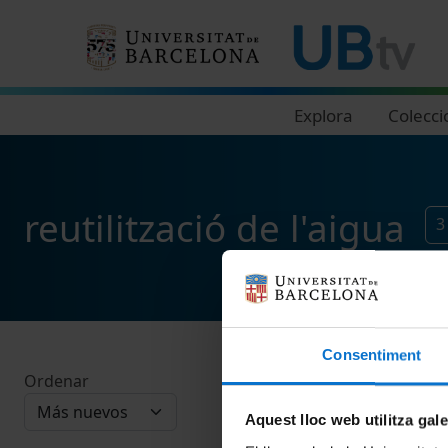
Navegació principal
Explora
Colecci
reutilització de l'aigua
Consentiment
Ordenar
Aquest lloc web utilitza gal