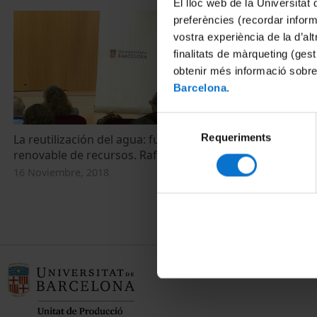
El lloc web de la Universitat 
preferències (recordar infor
vostra experiència de la d’al
finalitats de màrqueting (gest
obtenir més informació sobre
Barcelona
.
Selecció
Requeriments
de
La reutilización del agua: fuente fiable y
Simpòsium 20
renovable de recursos. Rafael Mujeriego
Reutilització 
consentiment
de tarda
16 Noviembre, 2018
27 Octubre, 2