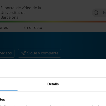
Pasar al contenido principal
El portal de vídeo de la
Universitat de
Barcelona
ones
En directo
3
vídeos
Sigue y comparte
Detalls
etes