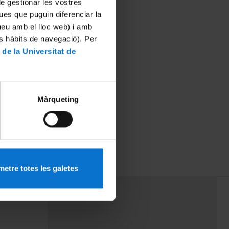
 de gestionar les vostres
ues que puguin diferenciar la
tueu amb el lloc web) i amb
es hàbits de navegació). Per
 de la Universitat de
Màrqueting
s en la
ual'- Sessió
etre totes les galetes
PEU 3
rminos
Contacto