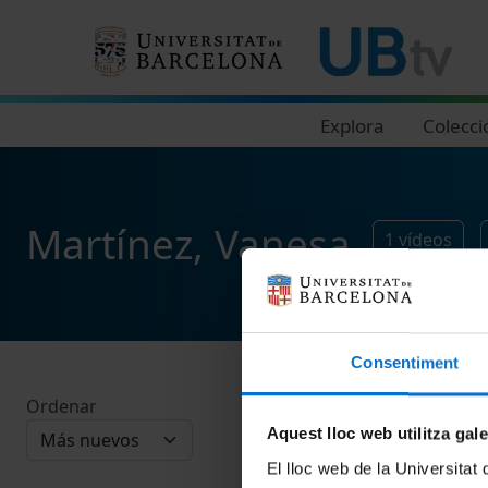
Navegació principal
Explora
Colecci
Martínez, Vanesa
1
vídeos
Consentiment
Ordenar
Aquest lloc web utilitza gal
El lloc web de la Universitat 