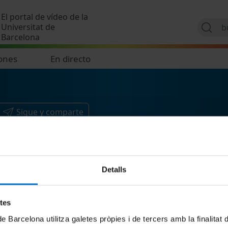
Pasar al contenido principal
El portal de vídeo de la
Universitat de
Barcelona
ones
En directo
Sigue y comparte
Detalls
etes
de Barcelona utilitza galetes pròpies i de tercers amb la finalitat