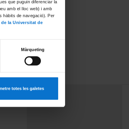
ues que puguin diferenciar la
tueu amb el lloc web) i amb
es hàbits de navegació). Per
 de la Universitat de
Màrqueting
etre totes les galetes
PEU 3
rminos
Contacto