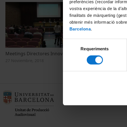
preferències (recordar infor
vostra experiència de la d’al
finalitats de màrqueting (gest
obtenir més informació sobre
Barcelona
.
Selecció
Requeriments
de
Meetings Directores Innovación - Parte 2
consentiment
27 Noviembre, 2018