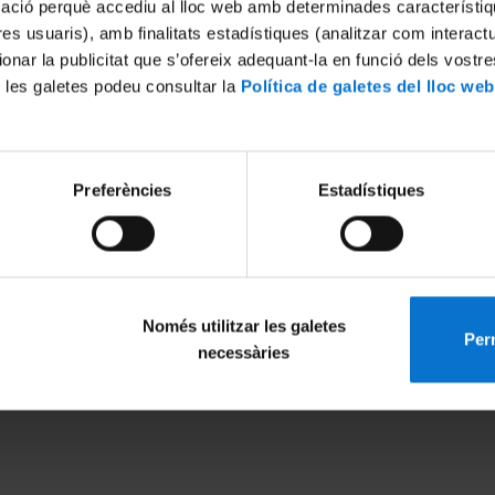
mació perquè accediu al lloc web amb determinades característiq
tres usuaris), amb finalitats estadístiques (analitzar com interac
ionar la publicitat que s’ofereix adequant-la en funció dels vostr
 les galetes podeu consultar la
Política de galetes del lloc web
Preferències
Estadístiques
Només utilitzar les galetes
Perm
MENÚ PEU 1
PEU 2
necessàries
Aviso legal
Privacidad y té
Política de Cookies
Sobre UBtv