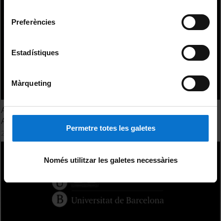
Universitat de Barcelona
.
consentiment
Preferències
Estadístiques
Màrqueting
Acte de commemoració dels 20 anys del Postgrau en
Atenció Prehospitalària Urgent
Permetre totes les galetes
27 Marzo, 2012
Només utilitzar les galetes necessàries