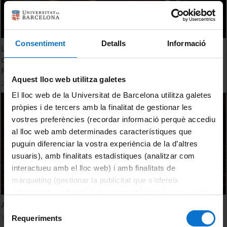
Consentiment
Detalls
Informació
Lliurament dels títols de doctor 2010 per la UB, lliurament
del XV Premi Claustre de Doctors i conferiment de la
Medalla d'Or a la Fundació Vicente Ferrer
Aquest lloc web utilitza galetes
25 Mayo, 2012
El lloc web de la Universitat de Barcelona utilitza galetes
pròpies i de tercers amb la finalitat de gestionar les
vostres preferències (recordar informació perquè accediu
al lloc web amb determinades característiques que
puguin diferenciar la vostra experiència de la d’altres
usuaris), amb finalitats estadístiques (analitzar com
interactueu amb el lloc web) i amb finalitats de
màrqueting (gestionar la publicitat que s’ofereix
adequant-la en funció dels vostres hàbits de navegació).
Acte de cloenda del curs d'Estudis Hispànics 2011-2012
Per obtenir més informació sobre les galetes podeu
Selecció
consultar la
Política de galetes del lloc web de la
17 Mayo, 2012
Requeriments
de