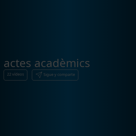
actes acadèmics
22
vídeos
Sigue y comparte