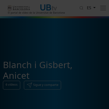
Pasar al contenido principal
ES
El portal de vídeo de la Universitat de Barcelona
Blanch i Gisbert,
Anicet
6
vídeos
Sigue y comparte