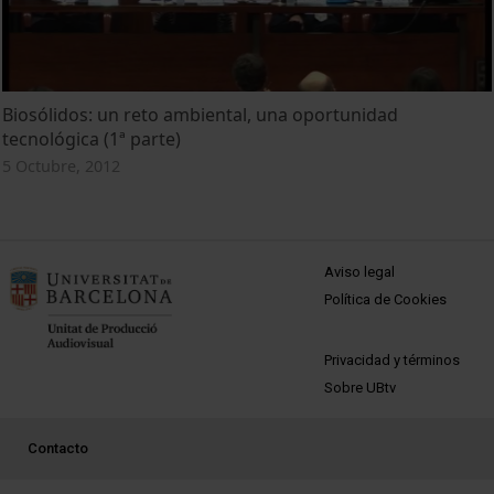
Biosólidos: un reto ambiental, una oportunidad
tecnológica (1ª parte)
5 Octubre, 2012
MENÚ PEU 1
Aviso legal
Política de Cookies
PEU 2
Privacidad y términos
Sobre UBtv
PEU 3
Contacto