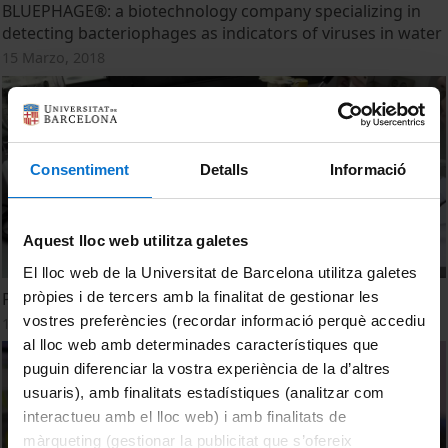
BLUEPHAGE®: a biotechnology company specializing in
detecting bacteriophages as indicators of viruses in water
15 Marzo, 2018
Consentiment
Detalls
Informació
Aquest lloc web utilitza galetes
El lloc web de la Universitat de Barcelona utilitza galetes
pròpies i de tercers amb la finalitat de gestionar les
Presentación de la spin-off de la UB: Bluephage®
vostres preferències (recordar informació perquè accediu
12 Marzo, 2018
al lloc web amb determinades característiques que
puguin diferenciar la vostra experiència de la d’altres
usuaris), amb finalitats estadístiques (analitzar com
interactueu amb el lloc web) i amb finalitats de
màrqueting (gestionar la publicitat que s’ofereix