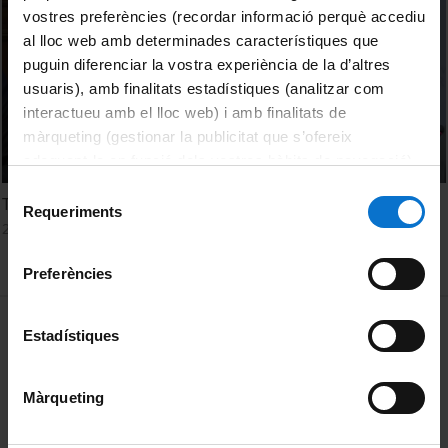
vostres preferències (recordar informació perquè accediu
al lloc web amb determinades característiques que
puguin diferenciar la vostra experiència de la d’altres
usuaris), amb finalitats estadístiques (analitzar com
interactueu amb el lloc web) i amb finalitats de
màrqueting (gestionar la publicitat que s’ofereix
adequant-la en funció dels vostres hàbits de navegació).
Per obtenir més informació sobre les galetes podeu
Selecció
Taula Debat
consultar la
Política de galetes del lloc web de la
Requeriments
de
25 Junio, 2018
Universitat de Barcelona
.
consentiment
Preferències
MENÚ PEU 1
Aviso legal
Estadístiques
Política de Cookies
Màrqueting
PEU 2
Privacidad y términos
Sobre UBtv