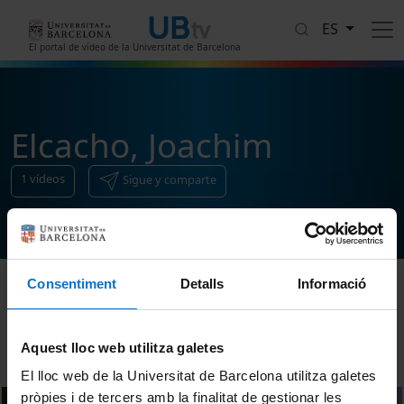
Pasar al contenido principal
ES
El portal de vídeo de la Universitat de Barcelona
Elcacho, Joachim
1
vídeos
Sigue y comparte
Consentiment
Detalls
Informació
Ordenar
Aquest lloc web utilitza galetes
El lloc web de la Universitat de Barcelona utilitza galetes
pròpies i de tercers amb la finalitat de gestionar les