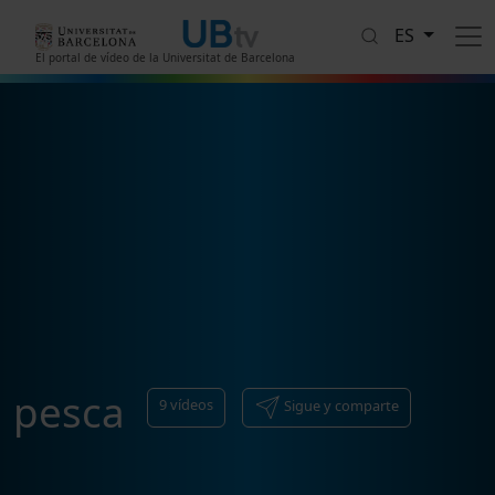
Pasar al contenido principal
ES
El portal de vídeo de la Universitat de Barcelona
pesca
9
vídeos
Sigue y comparte