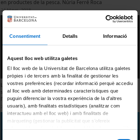
en productes de la pesca. Núria Ferré Roca
24 Mayo, 2018
Consentiment
Detalls
Informació
Aquest lloc web utilitza galetes
El lloc web de la Universitat de Barcelona utilitza galetes
pròpies i de tercers amb la finalitat de gestionar les
vostres preferències (recordar informació perquè accediu
Les estructures de governança i els conflictes
al lloc web amb determinades característiques que
socioambientals: el sector de la pesca marina i
l’aqüicultura a anàlisi. Sergi Arnau Castel
puguin diferenciar la vostra experiència de la d’altres
usuaris), amb finalitats estadístiques (analitzar com
24 Mayo, 2018
interactueu amb el lloc web) i amb finalitats de
màrqueting (gestionar la publicitat que s’ofereix
adequant-la en funció dels vostres hàbits de navegació).
Per obtenir més informació sobre les galetes podeu
Selecció