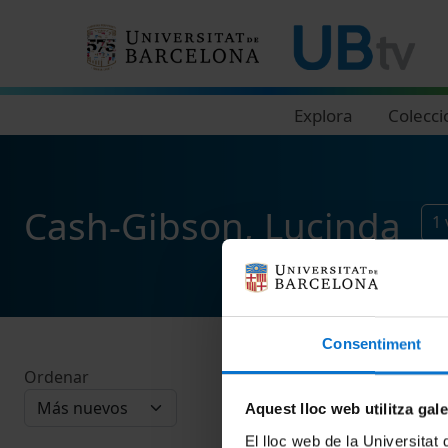
Navegació principal
Explora
Colecci
Cash-Gibson, Lucinda
1
Consentiment
Ordenar
Aquest lloc web utilitza gal
El lloc web de la Universitat 