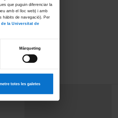
ues que puguin diferenciar la
tueu amb el lloc web) i amb
es hàbits de navegació). Per
 de la Universitat de
Màrqueting
etre totes les galetes
PEU 3
rminos
Contacto