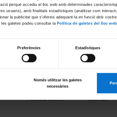
mació perquè accediu al lloc web amb determinades característiq
tres usuaris), amb finalitats estadístiques (analitzar com interac
ionar la publicitat que s’ofereix adequant-la en funció dels vostr
 les galetes podeu consultar la
Política de galetes del lloc web
Preferències
Estadístiques
Només utilitzar les galetes
Perm
necessàries
MENÚ PEU 1
PEU 2
Aviso legal
Privacidad y té
Política de Cookies
Sobre UBtv