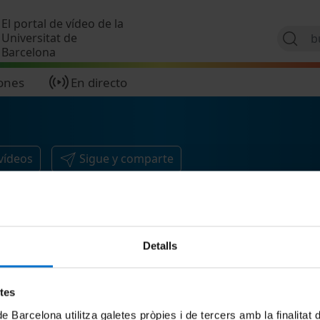
Pasar al contenido principal
El portal de vídeo de la
Universitat de
Barcelona
ones
En directo
vídeos
Sigue y comparte
Detalls
etes
de Barcelona utilitza galetes pròpies i de tercers amb la finalitat