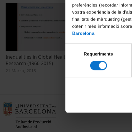
preferències (recordar infor
vostra experiència de la d’al
finalitats de màrqueting (gest
obtenir més informació sobre
Barcelona
.
Selecció
Requeriments
de
Inequalities in Global Health Inequalities
consentiment
Research (1966-2015)
21 Marzo, 2018