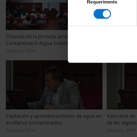
Requeriments
de
consentiment
Cloenda de la Jornada ambiental
Taula Rodona
Contaminació Aigua Subsòl
Contaminació
26 Junio, 2014
26 Junio, 2014
Captación y aprovechamiento de agua en
Valoració de 
acuíferos contaminados
de les aigüe
26 Junio, 2014
26 Junio, 2014