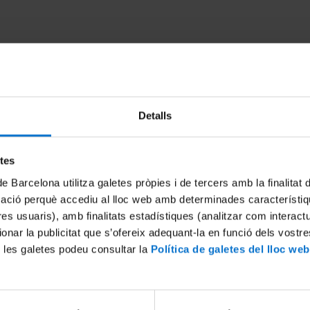
Detalls
etes
de Barcelona utilitza galetes pròpies i de tercers amb la finalitat
ew technologies and
Simpòsium EDAR 21: Noves t
mació perquè accediu al lloc web amb determinades característiq
or wastewater sanitation"
enfocaments per al sanejame
tres usuaris), amb finalitats estadístiques (analitzar com interac
ssion). Symposium 2014
aigües residuals (Reportatge
ionar la publicitat que s’ofereix adequant-la en funció dels vostr
14
8 Octubre, 2014
 les galetes podeu consultar la
Política de galetes del lloc web