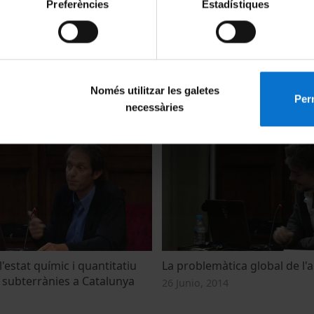
Preferències
Estadístiques
 Jornada Ambiental
Reaching better water qualit
Només utilitzar les galetes
 Aigua Subsól
implementing the EU Nitrate
Perm
necessàries
26 Junio, 2014
l'estat químic i quantitatiu
La problemàtica global de l'
s subterrànies a Catalunya
26 Junio, 2014