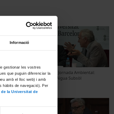
Informació
 de gestionar les vostres
ecnologies i
Inauguració III Jornada Ambiental:
ues que puguin diferenciar la
nt de les
Contaminació Aigua Subsòl
tueu amb el lloc web) i amb
)
26 Junio, 2014
es hàbits de navegació). Per
 de la Universitat de