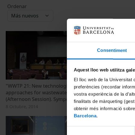
Ordenar
Consentiment
Aquest lloc web utilitza gal
El lloc web de la Universitat 
"WWTP 21: New technologies and
"WWTP 21: N
preferències (recordar infor
approaches for wastewater sanitation"
approaches f
vostra experiència de la d’al
(Afternoon Session). Symposium 2014
(Morning Se
finalitats de màrqueting (gest
8 Octubre, 2014
8 Octubre, 20
obtenir més informació sobre
Barcelona
.
Selecció