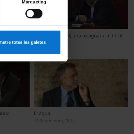
Màrqueting
y by
La gestió del sòl, una assignatura difícil
s Directive
etre totes les galetes
26 Junio, 2014
aigua
El agua
19 Septiembre, 2011