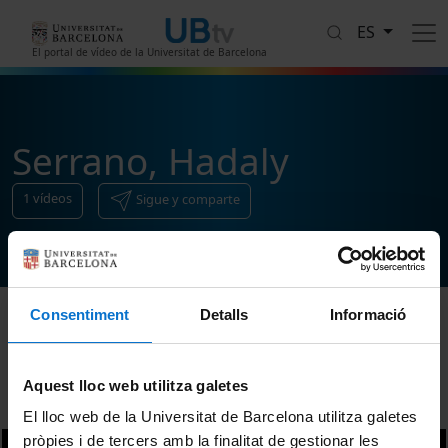
Pasar al contenido principal
ES
El portal de vídeo de la Universitat de Barcelona
Serrano, Hadaly
1
vídeos
Sigue y comparte
Consentiment
Detalls
Informació
Ordenar
Aquest lloc web utilitza galetes
El lloc web de la Universitat de Barcelona utilitza galetes
pròpies i de tercers amb la finalitat de gestionar les