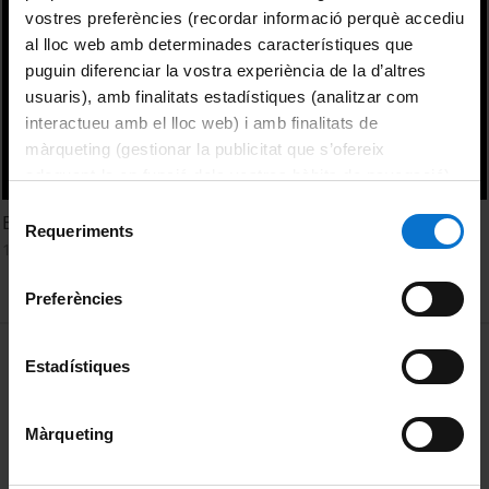
vostres preferències (recordar informació perquè accediu
al lloc web amb determinades característiques que
puguin diferenciar la vostra experiència de la d’altres
usuaris), amb finalitats estadístiques (analitzar com
interactueu amb el lloc web) i amb finalitats de
màrqueting (gestionar la publicitat que s’ofereix
adequant-la en funció dels vostres hàbits de navegació).
Per obtenir més informació sobre les galetes podeu
Selecció
Biodegradable plastics use in agriculture, pros and cons
consultar la
Política de galetes del lloc web de la
Requeriments
de
13 Marzo, 2018
Universitat de Barcelona
.
consentiment
Preferències
MENÚ PEU 1
Aviso legal
Estadístiques
Política de Cookies
Màrqueting
PEU 2
Privacidad y términos
Sobre UBtv