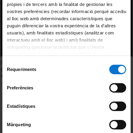
pròpies i de tercers amb la finalitat de gestionar les
vostres preferències (recordar informació perquè accediu
al lloc web amb determinades característiques que
puguin diferenciar la vostra experiència de la d’altres
usuaris), amb finalitats estadístiques (analitzar com
interactueu amb el lloc web) i amb finalitats de
màrqueting (gestionar la publicitat que s’ofereix
adequant-la en funció dels vostres hàbits de navegació).
Per obtenir més informació sobre les galetes podeu
Introduint del Centre Visual de Yad Vashem: La biblioteca
Selecció
consultar la
Política de galetes del lloc web de la
digital de pel·lícules sobre l'holocaust i testimonis de
Requeriments
de
supervivents. Liat Benhabib
Universitat de Barcelona
.
consentiment
13 Diciembre, 2017
Preferències
Estadístiques
MENÚ PEU 1
Aviso legal
Política de Cookies
Màrqueting