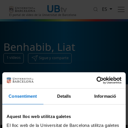
Pasar al contenido principal
ES
El portal de vídeo de la Universitat de Barcelona
Benhabib, Liat
1
vídeos
Sigue y comparte
Consentiment
Detalls
Informació
Ordenar
Aquest lloc web utilitza galetes
El lloc web de la Universitat de Barcelona utilitza galetes