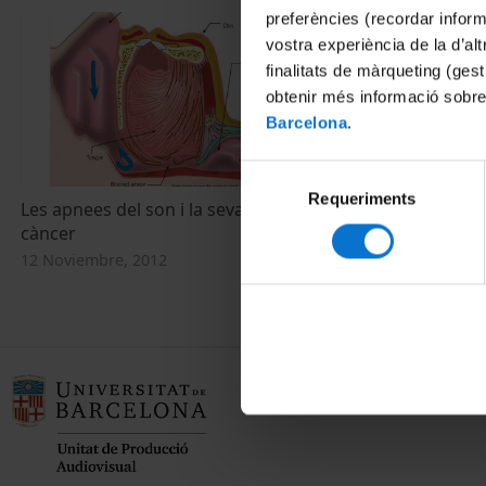
preferències (recordar infor
vostra experiència de la d’al
finalitats de màrqueting (gest
obtenir més informació sobre
Barcelona
.
Selecció
Requeriments
de
Les apnees del son i la seva relació amb el
Las apneas de
consentiment
càncer
cáncer
12 Noviembre, 2012
12 Noviembre,