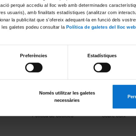
mació perquè accediu al lloc web amb determinades característiq
tres usuaris), amb finalitats estadístiques (analitzar com interac
ionar la publicitat que s’ofereix adequant-la en funció dels vostr
 les galetes podeu consultar la
Política de galetes del lloc web
Preferències
Estadístiques
l sueño y su relación con el
 2012
Només utilitzar les galetes
Perm
necessàries
MENÚ PEU 1
PEU 2
Aviso legal
Privacidad y té
Política de Cookies
Sobre UBtv