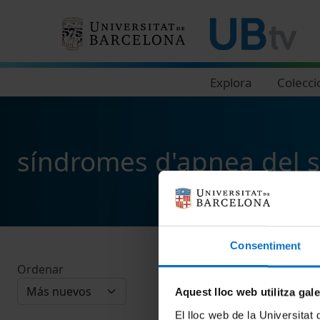
Navegació principal
Explora
Colecci
síndromes d'apnea del 
Consentiment
Ordenar
Aquest lloc web utilitza gal
El lloc web de la Universitat 