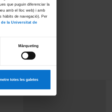
ues que puguin diferenciar la
tueu amb el lloc web) i amb
es hàbits de navegació). Per
 de la Universitat de
Màrqueting
etre totes les galetes
PEU 3
rminos
Contacto