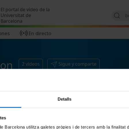
Pasar al contenido principal
El portal de vídeo de la
Universitat de
Barcelona
ones
En directo
son
2
vídeos
Sigue y comparte
Detalls
etes
de Barcelona utilitza galetes pròpies i de tercers amb la finalitat