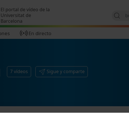
Pasar al contenido principal
El portal de vídeo de la
Universitat de
Barcelona
ones
En directo
l
7
vídeos
Sigue y comparte