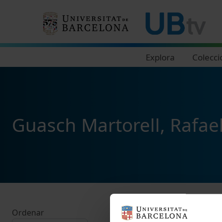
Navegació principal
Explora
Colecci
Guasch Martorell, Rafae
Ordenar