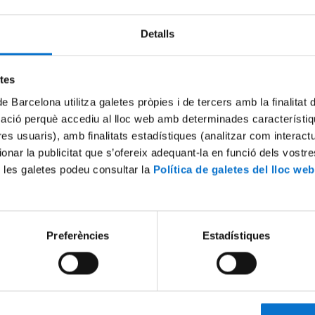
Detalls
etes
de Barcelona utilitza galetes pròpies i de tercers amb la finalitat
mació perquè accediu al lloc web amb determinades característiq
tres usuaris), amb finalitats estadístiques (analitzar com interac
ionar la publicitat que s’ofereix adequant-la en funció dels vostr
 les galetes podeu consultar la
Política de galetes del lloc web
Dret. Acte de Graduació. Grau
Facultat de Dret. Acte de
s acadèmic 2022-2023. Sessió
Graduació.Promoció 2021-20
bre
de desembre
 2023
22 Diciembre, 2022
Preferències
Estadístiques