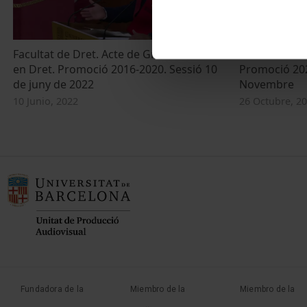
Facultat de Dret. Acte de Graduació. Grau
Acte de Grad
en Dret. Promoció 2016-2020. Sessió 10
Promoció 202
de juny de 2022
Novembre
10 Junio, 2022
26 Octubre, 2
Fundadora de la
Miembro de la
Miembro de la