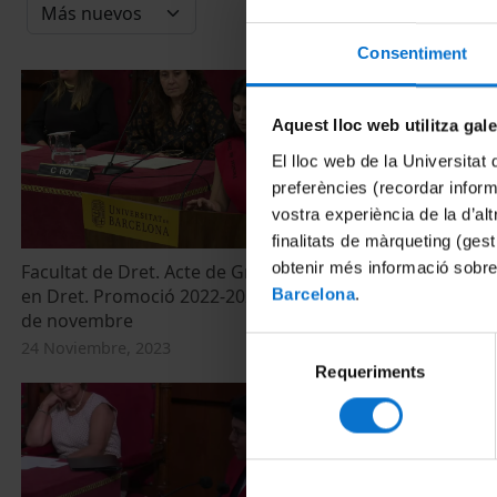
Consentiment
Aquest lloc web utilitza gal
El lloc web de la Universitat 
preferències (recordar infor
vostra experiència de la d’al
finalitats de màrqueting (gest
obtenir més informació sobre
Facultat de Dret. Acte de Graduació. Grau
Facultat de 
en Dret. Promoció 2022-2023. Sessió 24
en Dret. Cur
Barcelona
.
de novembre
17 de novem
Selecció
24 Noviembre, 2023
17 Noviembre,
Requeriments
de
consentiment