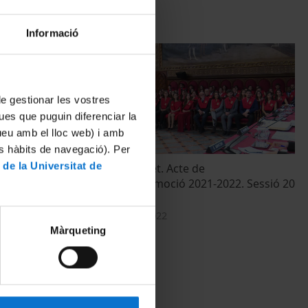
Informació
 de gestionar les vostres
ues que puguin diferenciar la
tueu amb el lloc web) i amb
es hàbits de navegació). Per
 de la Universitat de
Facultat de Dret. Acte de
22. Sessió 22
Graduació.Promoció 2021-2022. Sessió 20
de desembre
20 Diciembre, 2022
Màrqueting