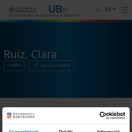
Pasar al contenido principal
ES
El portal de vídeo de la Universitat de Barcelona
Ruiz, Clara
2
vídeos
Sigue y comparte
Ordenar
Consentiment
Detalls
Informació