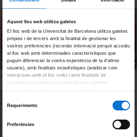
Aquest lloc web utilitza galetes
El lloc web de la Universitat de Barcelona utilitza galetes
pròpies i de tercers amb la finalitat de gestionar les
vostres preferències (recordar informació perquè accediu
al lloc web amb determinades característiques que
puguin diferenciar la vostra experiència de la d’altres
usuaris), amb finalitats estadístiques (analitzar com
interactueu amb el lloc web) i amb finalitats de
Premi Ramon Margalef 2017. Discussió
màrqueting (gestionar la publicitat que s’ofereix
26 Octubre, 2017
adequant-la en funció dels vostres hàbits de navegació).
Per obtenir més informació sobre les galetes podeu
Selecció
consultar la
Política de galetes del lloc web de la
Requeriments
de
Universitat de Barcelona
.
consentiment
Preferències