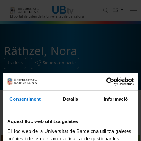
Pasar al contenido principal
ES
El portal de vídeo de la Universitat de Barcelona
Räthzel, Nora
1
vídeos
Sigue y comparte
Consentiment
Detalls
Informació
Ordenar
Aquest lloc web utilitza galetes
El lloc web de la Universitat de Barcelona utilitza galetes
pròpies i de tercers amb la finalitat de gestionar les