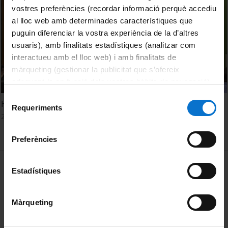
vostres preferències (recordar informació perquè accediu
al lloc web amb determinades característiques que
puguin diferenciar la vostra experiència de la d’altres
usuaris), amb finalitats estadístiques (analitzar com
interactueu amb el lloc web) i amb finalitats de
màrqueting (gestionar la publicitat que s’ofereix
adequant-la en funció dels vostres hàbits de navegació).
Per obtenir més informació sobre les galetes podeu
Selecció
Homenatge a Z. Bauman 'Pensar el nostre temps'
consultar la
Política de galetes del lloc web de la
Requeriments
de
22 Septiembre, 2017
Universitat de Barcelona
.
consentiment
Preferències
MENÚ PEU 1
Aviso legal
Estadístiques
Política de Cookies
Màrqueting
PEU 2
Privacidad y términos
Sobre UBtv