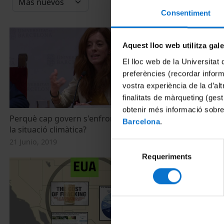
Consentiment
Aquest lloc web utilitza gal
El lloc web de la Universitat 
preferències (recordar infor
vostra experiència de la d’al
finalitats de màrqueting (gest
obtenir més informació sobre
Perquè cap govern s'enfronta de debó a
Taula Debat
Barcelona
.
la situació climàtica?
25 Junio, 2018
21 Junio, 2019
Selecció
Requeriments
de
consentiment