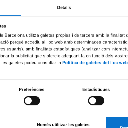
Detalls
etes
de Barcelona utilitza galetes pròpies i de tercers amb la finalitat
mació perquè accediu al lloc web amb determinades característiq
tres usuaris), amb finalitats estadístiques (analitzar com interac
ionar la publicitat que s’ofereix adequant-la en funció dels vostr
 les galetes podeu consultar la
Política de galetes del lloc web
Taula debat: Per què és tan di
implantar energies renovabl
13 Junio, 2017
Preferències
Estadístiques
Només utilitzar les galetes
Perm