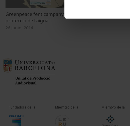
Greenpeace fent campanya per la
protecció de l'aigua
26 Junio, 2014
Fundadora de la
Miembro de la
Miembro de la