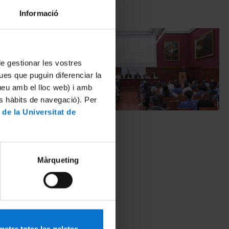
Informació
 de gestionar les vostres
ues que puguin diferenciar la
tueu amb el lloc web) i amb
es hàbits de navegació). Per
 de la Universitat de
fícil
Taula debat
es?
30 Mayo, 2016
Màrqueting
etre totes les galetes