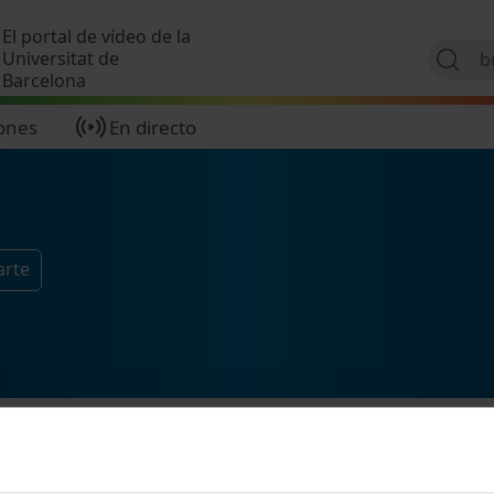
Pasar al contenido principal
El portal de vídeo de la
Universitat de
Barcelona
ones
En directo
arte