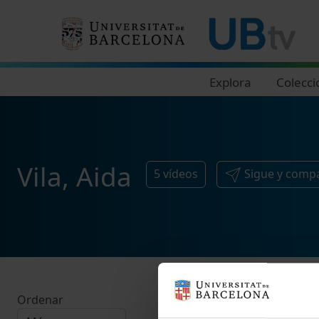
Navegació principal
Explora
Colecci
Vila, Aida
5
vídeos
Sigue y comp
Ordenar