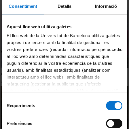
Consentiment
Detalls
Informació
Aquest lloc web utilitza galetes
El lloc web de la Universitat de Barcelona utilitza galetes
pròpies i de tercers amb la finalitat de gestionar les
vostres preferències (recordar informació perquè accediu
al lloc web amb determinades característiques que
puguin diferenciar la vostra experiència de la d’altres
usuaris), amb finalitats estadístiques (analitzar com
Acte en record de les víctimes de l’accident de Freginals
interactueu amb el lloc web) i amb finalitats de
7 Marzo, 2017
màrqueting (gestionar la publicitat que s’ofereix
adequant-la en funció dels vostres hàbits de navegació).
Per obtenir més informació sobre les galetes podeu
Selecció
consultar la
Política de galetes del lloc web de la
Requeriments
de
Universitat de Barcelona
.
consentiment
Preferències