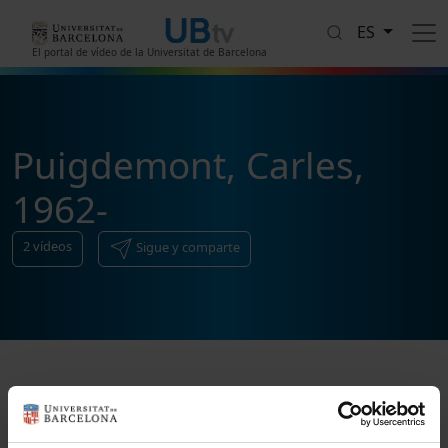
Pasar al contenido principal
ES
El portal de vídeo de la Universitat de Barcelona
Puigdemont, Carles,
1962-
2
vídeos
Sigue y comparte
Ordenar