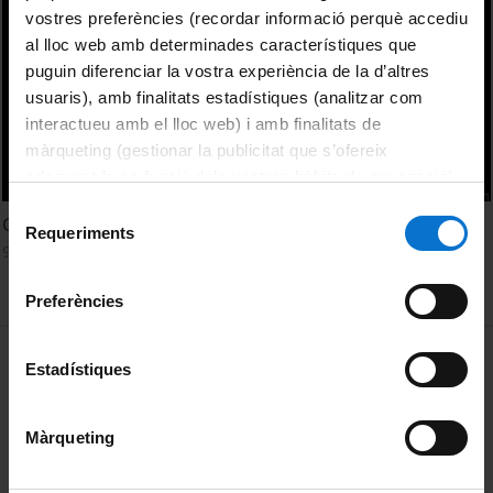
vostres preferències (recordar informació perquè accediu
al lloc web amb determinades característiques que
puguin diferenciar la vostra experiència de la d’altres
usuaris), amb finalitats estadístiques (analitzar com
interactueu amb el lloc web) i amb finalitats de
màrqueting (gestionar la publicitat que s’ofereix
adequant-la en funció dels vostres hàbits de navegació).
Per obtenir més informació sobre les galetes podeu
Selecció
Green chemistry from a computational point of view
consultar la
Política de galetes del lloc web de la
Requeriments
de
9 Marzo, 2017
Universitat de Barcelona
.
consentiment
Preferències
MENÚ PEU 1
Aviso legal
Estadístiques
Política de Cookies
Màrqueting
PEU 2
Privacidad y términos
Sobre UBtv