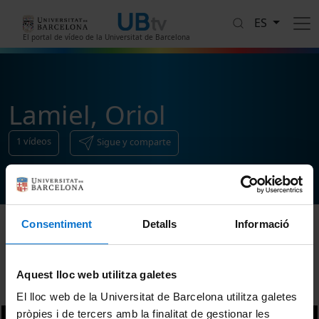
Pasar al contenido principal
ES
El portal de vídeo de la Universitat de Barcelona
Lamiel, Oriol
1
vídeos
Sigue y comparte
Consentiment
Detalls
Informació
Ordenar
Aquest lloc web utilitza galetes
El lloc web de la Universitat de Barcelona utilitza galetes
pròpies i de tercers amb la finalitat de gestionar les