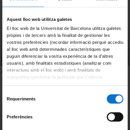
Aquest lloc web utilitza galetes
El lloc web de la Universitat de Barcelona utilitza galetes
pròpies i de tercers amb la finalitat de gestionar les
vostres preferències (recordar informació perquè accediu
al lloc web amb determinades característiques que
puguin diferenciar la vostra experiència de la d’altres
usuaris), amb finalitats estadístiques (analitzar com
interactueu amb el lloc web) i amb finalitats de
Accés obert
màrqueting (gestionar la publicitat que s’ofereix
25 Enero, 2017
adequant-la en funció dels vostres hàbits de navegació).
Per obtenir més informació sobre les galetes podeu
Selecció
consultar la
Política de galetes del lloc web de la
Requeriments
de
Universitat de Barcelona
.
consentiment
Preferències