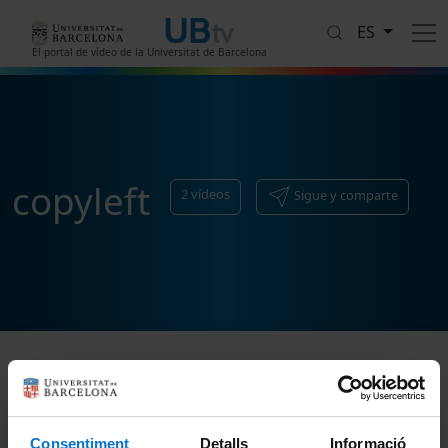
Pasar al contenido principal
ES
El portal de vídeo de la Universitat de Barcelona
copyleft
2
vídeos
Sigue y comparte
Ordenar
Consentiment
Detalls
Informació