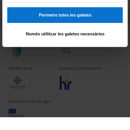
Sobre UBtv
Permetre totes les galetes
PEU 3
Contacto
Només utilitzar les galetes necessàries
Fundadora de la
Miembro de la
Miembro de la
Excelencia internacional
Reconocimiento europeo