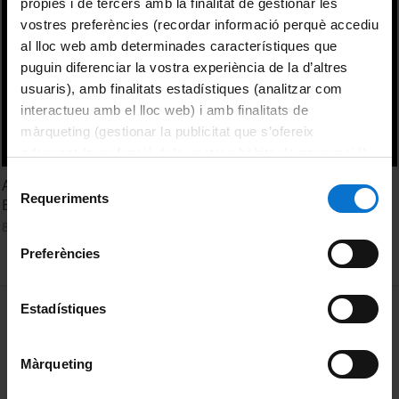
pròpies i de tercers amb la finalitat de gestionar les
vostres preferències (recordar informació perquè accediu
al lloc web amb determinades característiques que
puguin diferenciar la vostra experiència de la d’altres
usuaris), amb finalitats estadístiques (analitzar com
interactueu amb el lloc web) i amb finalitats de
màrqueting (gestionar la publicitat que s’ofereix
adequant-la en funció dels vostres hàbits de navegació).
Per obtenir més informació sobre les galetes podeu
Selecció
A closer examination of dental education in europe - Dr.
consultar la
Política de galetes del lloc web de la
Requeriments
de
Eugene L. Anderson
Universitat de Barcelona
.
consentiment
8 Septiembre, 2016
Preferències
MENÚ PEU 1
Estadístiques
Aviso legal
Política de Cookies
Màrqueting
PEU 2
Privacidad y términos