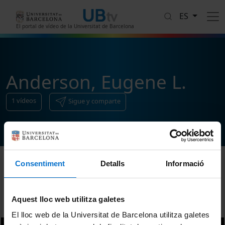
Pasar al contenido principal
ES
El portal de vídeo de la Universitat de Barcelona
Anderson, Eugene L.
1
vídeos
Sigue y comparte
Consentiment
Detalls
Informació
Ordenar
Aquest lloc web utilitza galetes
El lloc web de la Universitat de Barcelona utilitza galetes