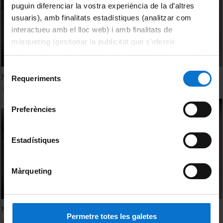
puguin diferenciar la vostra experiència de la d’altres
usuaris), amb finalitats estadístiques (analitzar com
interactueu amb el lloc web) i amb finalitats de
màrqueting (gestionar la publicitat que s’ofereix
adequant-la en funció dels vostres hàbits de navegació).
Per obtenir més informació sobre les galetes podeu
Selecció
Nanofármacos para combatir la malaria
consultar la
Política de galetes del lloc web de la
Requeriments
de
16 Septiembre, 2014
Universitat de Barcelona
.
consentiment
Preferències
Estadístiques
Màrqueting
Nanofàrmacs per combatre la malària
Permetre totes les galetes
16 Septiembre, 2014