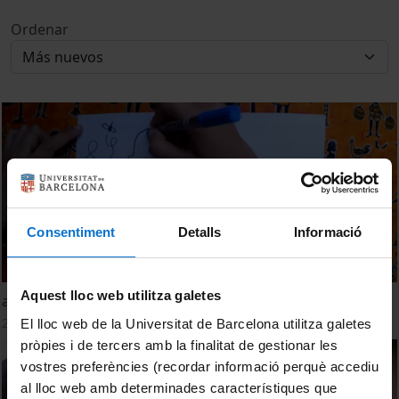
Ordenar
Consentiment
Detalls
Informació
Aquest lloc web utilitza galetes
ap2-hs, un gen important en el paràsit de la malària?
20 Junio, 2016
El lloc web de la Universitat de Barcelona utilitza galetes
pròpies i de tercers amb la finalitat de gestionar les
vostres preferències (recordar informació perquè accediu
al lloc web amb determinades característiques que