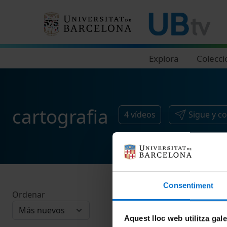
Navegació principal
Explora
Colecci
cartografia
4
vídeos
Sigue y c
Consentiment
Ordenar
Aquest lloc web utilitza gal