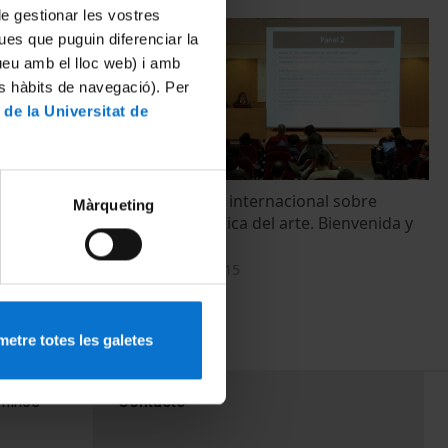
 de gestionar les vostres
ues que puguin diferenciar la
tueu amb el lloc web) i amb
es hàbits de navegació). Per
 de la Universitat de
ng the global
2a conferencia internacional sobre
Màrqueting
cartografía crítica del arte. Bienvenida y
presentación
4 Noviembre, 2015
etre totes les galetes
PEU 3
rminos
Contacto