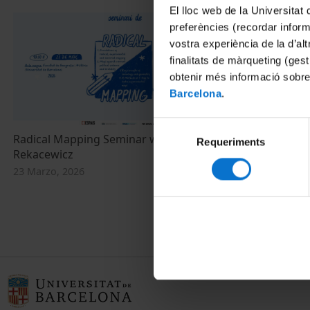
El lloc web de la Universitat 
preferències (recordar infor
vostra experiència de la d’al
finalitats de màrqueting (gest
obtenir més informació sobre
Barcelona
.
Selecció
Radical Mapping Seminar with Philippe
Visualizing a
Requeriments
de
Rekacewicz
artistic exch
consentiment
Sixties: El C
23 Marzo, 2026
1962-69
11 Mayo, 2016