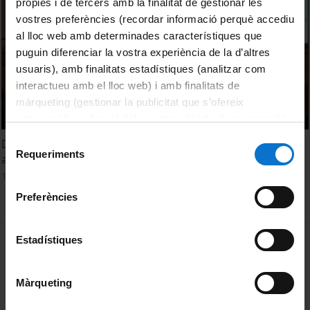
pròpies i de tercers amb la finalitat de gestionar les
vostres preferències (recordar informació perquè accediu
al lloc web amb determinades característiques que
puguin diferenciar la vostra experiència de la d’altres
usuaris), amb finalitats estadístiques (analitzar com
interactueu amb el lloc web) i amb finalitats de
màrqueting (gestionar la publicitat que s’ofereix
adequant-la en funció dels vostres hàbits de navegació).
Per obtenir més informació sobre les galetes podeu
Selecció
Del texto a la subjetividad: cuestiones centrales en el
consultar la
Política de galetes del lloc web de la
Requeriments
de
análisis cualitativo de los datos
Universitat de Barcelona
.
consentiment
12 Diciembre, 2013
Preferències
MENÚ PEU 1
Estadístiques
Aviso legal
Política de Cookies
Màrqueting
PEU 2
Privacidad y términos