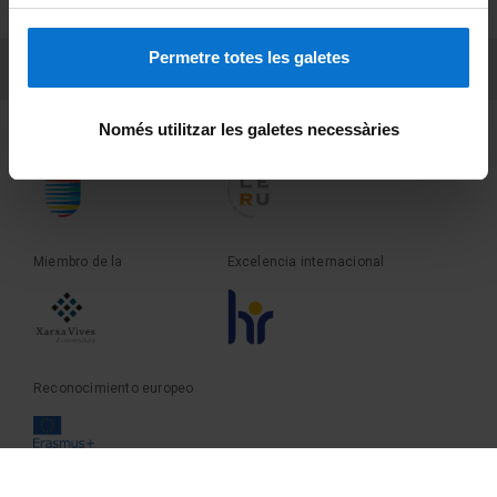
Sobre UBtv
Permetre totes les galetes
PEU 3
Contacto
Només utilitzar les galetes necessàries
Fundadora de la
Miembro de la
Miembro de la
Excelencia internacional
Reconocimiento europeo