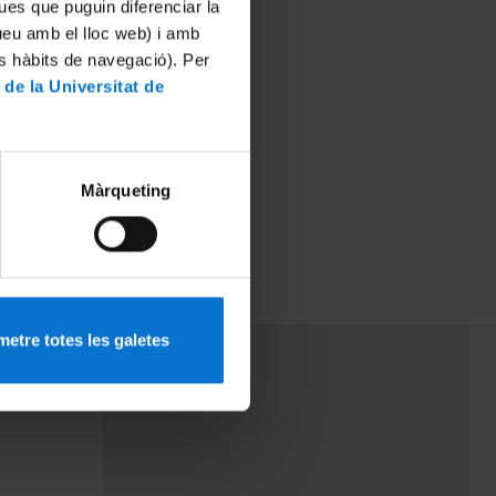
ues que puguin diferenciar la
tueu amb el lloc web) i amb
es hàbits de navegació). Per
 de la Universitat de
Màrqueting
etre totes les galetes
PEU 3
rminos
Contacto