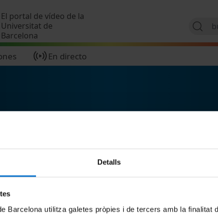
Pasar al contenido principal
El portal de vídeo de la
Universitat de
Barcelona
ones
En directo
Detalls
etes
de Barcelona utilitza galetes pròpies i de tercers amb la finalitat