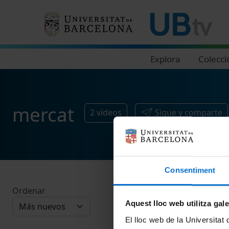
Navegació principal
Explora
Colecci
mercat
2
vídeos
Sigue y comparte
Consentiment
Ordenar
Aquest lloc web utilitza gal
El lloc web de la Universitat 