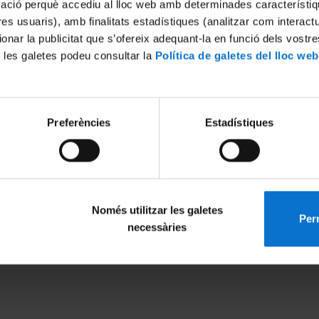
mació perquè accediu al lloc web amb determinades característiq
tres usuaris), amb finalitats estadístiques (analitzar com interac
ionar la publicitat que s’ofereix adequant-la en funció dels vostr
 les galetes podeu consultar la
Política de galetes del lloc web
Preferències
Estadístiques
 Networks
6
Només utilitzar les galetes
Perm
MENÚ PEU 1
PEU 2
necessàries
Aviso legal
Privacidad y té
Política de Cookies
Sobre UBtv