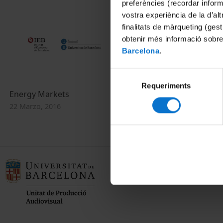
preferències (recordar infor
vostra experiència de la d’al
finalitats de màrqueting (gest
obtenir més informació sobre
Barcelona
.
Selecció
Requeriments
de
Energy Markets
Markets and
consentiment
22 Marzo, 2016
10 Marzo, 201