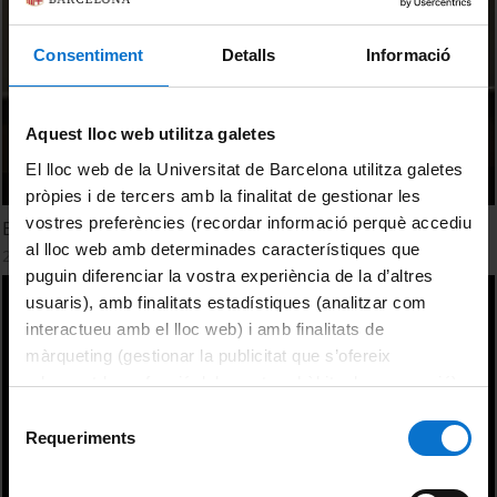
Consentiment
Detalls
Informació
Aquest lloc web utilitza galetes
El lloc web de la Universitat de Barcelona utilitza galetes
pròpies i de tercers amb la finalitat de gestionar les
vostres preferències (recordar informació perquè accediu
El Rostro Humano identidad y parecido. Sebastià Serrano
al lloc web amb determinades característiques que
22 Febrero, 2016
puguin diferenciar la vostra experiència de la d’altres
usuaris), amb finalitats estadístiques (analitzar com
interactueu amb el lloc web) i amb finalitats de
màrqueting (gestionar la publicitat que s’ofereix
adequant-la en funció dels vostres hàbits de navegació).
Per obtenir més informació sobre les galetes podeu
Selecció
consultar la
Política de galetes del lloc web de la
Requeriments
de
Universitat de Barcelona
.
consentiment