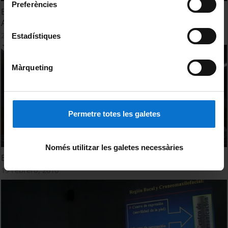
Preferències
El rostro humano identidad y parecido. J.M.Rodríguez
Almenar
22 Febrero, 2016
Estadístiques
Màrqueting
Permetre totes les galetes
Només utilitzar les galetes necessàries
El Rostro Humano identidad y parecido. Alfons Puigarnau
19 Febrero, 2016