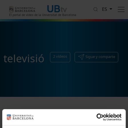
Pasar al contenido principal
ES
El portal de vídeo de la Universitat de Barcelona
televisió
2
vídeos
Sigue y comparte
Ordenar