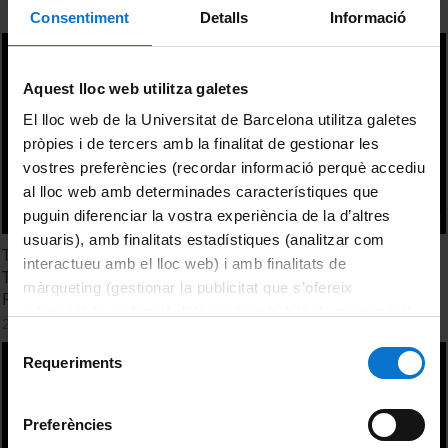
Consentiment
Detalls
Informació
Aquest lloc web utilitza galetes
El lloc web de la Universitat de Barcelona utilitza galetes
pròpies i de tercers amb la finalitat de gestionar les
vostres preferències (recordar informació perquè accediu
al lloc web amb determinades característiques que
puguin diferenciar la vostra experiència de la d’altres
usuaris), amb finalitats estadístiques (analitzar com
The Transformation of the Spanish Television Industry:
interactueu amb el lloc web) i amb finalitats de
Technological Transition. Digital Regulation and
màrqueting (gestionar la publicitat que s’ofereix
Redefinition of the Audiovisual Market (2010-2016)
adequant-la en funció dels vostres hàbits de navegació).
22 Febrero, 2016
Per obtenir més informació sobre les galetes podeu
Selecció
consultar la
Política de galetes del lloc web de la
Requeriments
de
Universitat de Barcelona
.
consentiment
Preferències