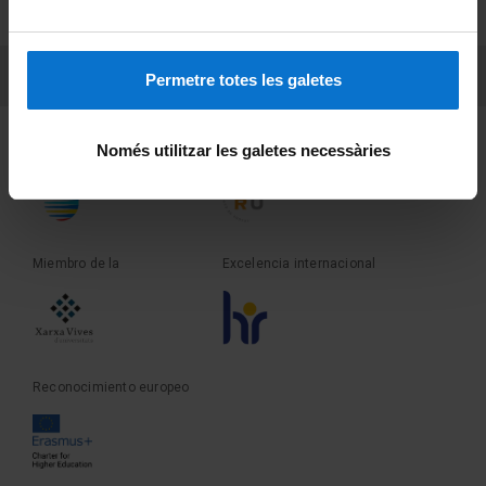
Sobre UBtv
PEU 3
Contacto
Permetre totes les galetes
Fundadora de la
Miembro de la
Només utilitzar les galetes necessàries
Miembro de la
Excelencia internacional
Reconocimiento europeo