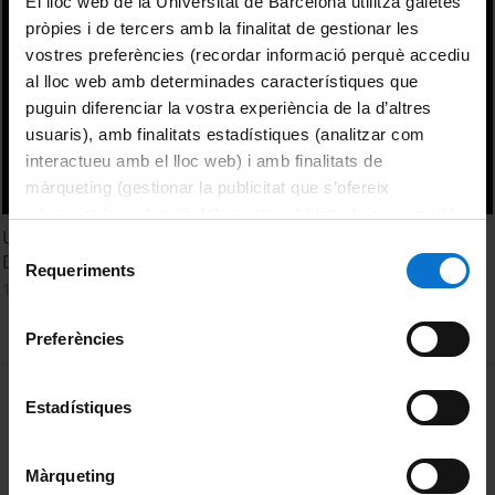
El lloc web de la Universitat de Barcelona utilitza galetes
pròpies i de tercers amb la finalitat de gestionar les
vostres preferències (recordar informació perquè accediu
al lloc web amb determinades característiques que
puguin diferenciar la vostra experiència de la d’altres
usuaris), amb finalitats estadístiques (analitzar com
interactueu amb el lloc web) i amb finalitats de
màrqueting (gestionar la publicitat que s’ofereix
adequant-la en funció dels vostres hàbits de navegació).
Under pressure? Don't lose direction! Smart Sensors:
Per obtenir més informació sobre les galetes podeu
Selecció
Development of CMOS and MEMS on the same platform
consultar la
Política de galetes del lloc web de la
Requeriments
de
16 Febrero, 2016
Universitat de Barcelona
.
consentiment
Preferències
MENÚ PEU 1
Aviso legal
Estadístiques
Política de Cookies
Màrqueting
PEU 2
Privacidad y términos