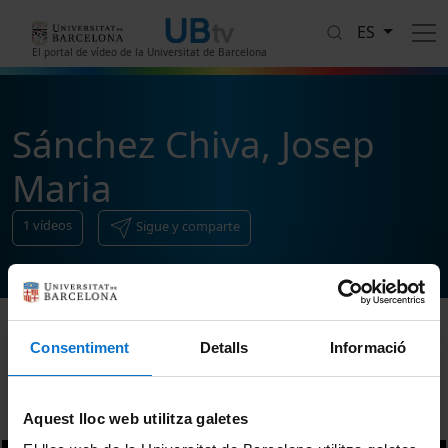
Pasar al contenido principal
ES
El portal de vídeo de la Universitat de Barcelona
Sánchez Chiva, Josep
Maria
1
vídeos
Sigue y comparte
Consentiment
Detalls
Informació
Ordenar
Aquest lloc web utilitza galetes