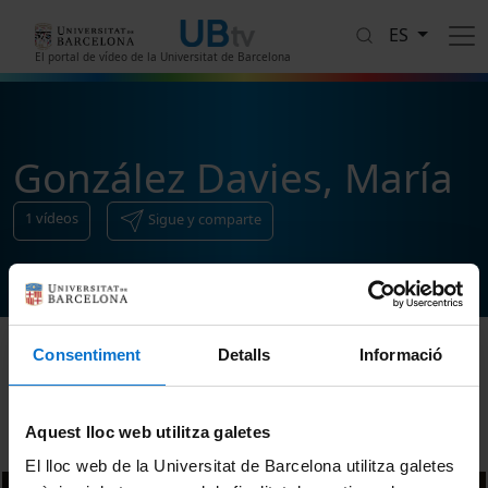
Pasar al contenido principal
ES
El portal de vídeo de la Universitat de Barcelona
González Davies, María
1
vídeos
Sigue y comparte
Consentiment
Detalls
Informació
Ordenar
Aquest lloc web utilitza galetes
El lloc web de la Universitat de Barcelona utilitza galetes