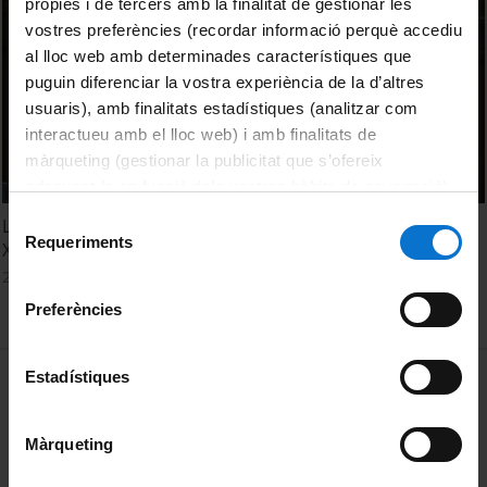
pròpies i de tercers amb la finalitat de gestionar les
vostres preferències (recordar informació perquè accediu
al lloc web amb determinades característiques que
puguin diferenciar la vostra experiència de la d’altres
usuaris), amb finalitats estadístiques (analitzar com
interactueu amb el lloc web) i amb finalitats de
màrqueting (gestionar la publicitat que s’ofereix
adequant-la en funció dels vostres hàbits de navegació).
Per obtenir més informació sobre les galetes podeu
Selecció
Les Alícies en el marc de la literatura infantil del segle XIX i
consultar la
Política de galetes del lloc web de la
Requeriments
de
XX - Dra. Maria González Davies
Universitat de Barcelona
.
consentiment
27 Enero, 2016
Preferències
MENÚ PEU 1
Estadístiques
Aviso legal
Política de Cookies
Màrqueting
PEU 2
Privacidad y términos