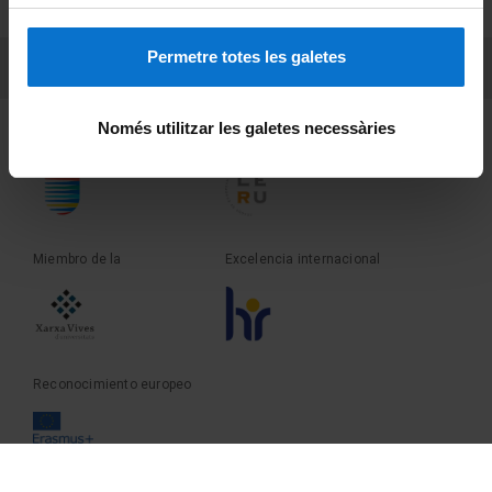
Sobre UBtv
Permetre totes les galetes
PEU 3
Contacto
Només utilitzar les galetes necessàries
Fundadora de la
Miembro de la
Miembro de la
Excelencia internacional
Reconocimiento europeo