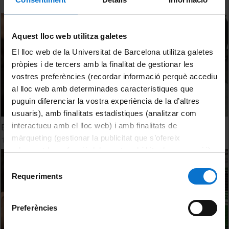
Aquest lloc web utilitza galetes
El lloc web de la Universitat de Barcelona utilitza galetes
pròpies i de tercers amb la finalitat de gestionar les
vostres preferències (recordar informació perquè accediu
al lloc web amb determinades característiques que
puguin diferenciar la vostra experiència de la d’altres
usuaris), amb finalitats estadístiques (analitzar com
interactueu amb el lloc web) i amb finalitats de
El sexe dels peixos
màrqueting (gestionar la publicitat que s’ofereix
10 Abril, 2007
adequant-la en funció dels vostres hàbits de navegació).
Per obtenir més informació sobre les galetes podeu
Selecció
consultar la
Política de galetes del lloc web de la
Requeriments
de
Universitat de Barcelona
.
consentiment
Preferències