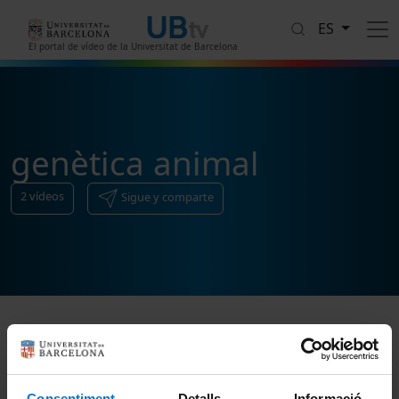
Pasar al contenido principal
ES
El portal de vídeo de la Universitat de Barcelona
genètica animal
2
vídeos
Sigue y comparte
Ordenar
Consentiment
Detalls
Informació