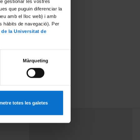
 de gestionar les vostres
ues que puguin diferenciar la
tueu amb el lloc web) i amb
es hàbits de navegació). Per
 de la Universitat de
Màrqueting
etre totes les galetes
PEU 3
rminos
Contacto