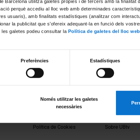
de Barcelona utilitza galetes pròpies i de tercers amb la finalitat
mació perquè accediu al lloc web amb determinades característiq
tres usuaris), amb finalitats estadístiques (analitzar com interac
ionar la publicitat que s’ofereix adequant-la en funció dels vostr
 les galetes podeu consultar la
Política de galetes del lloc web
Preferències
Estadístiques
Només utilitzar les galetes
Perm
necessàries
MENÚ PEU 1
PEU 2
Aviso legal
Privacidad y té
Política de Cookies
Sobre UBtv