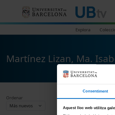
Navegació principal
Explora
Colecci
Martínez Lizan, Ma. Isab
Consentiment
Ordenar
Aquest lloc web utilitza gal