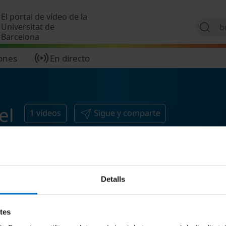
Pasar al contenido principal
El portal de vídeo de la
Universitat de
Barcelona
ones
En directo
el
1
vídeos
Sigue y comparte
Detalls
etes