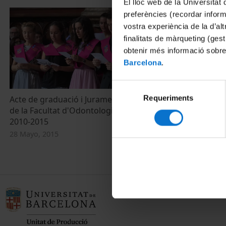
El lloc web de la Universitat 
preferències (recordar infor
vostra experiència de la d’al
finalitats de màrqueting (gest
obtenir més informació sobre
Barcelona
.
Selecció
Requeriments
de
Acte de graduació i Jurament Hipocràtic
de la Facultat d'Odontologia. Promoció
consentiment
2010-2015
28 Mayo, 2015