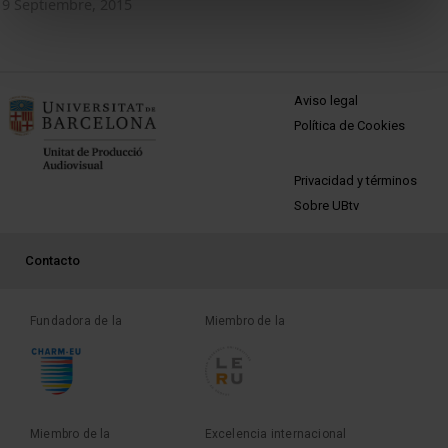
9 Septiembre, 2015
MENÚ PEU 1
Aviso legal
Política de Cookies
PEU 2
Privacidad y términos
Sobre UBtv
PEU 3
Contacto
Fundadora de la
Miembro de la
Miembro de la
Excelencia internacional