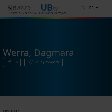
Pasar al contenido principal
ES
El portal de vídeo de la Universitat de Barcelona
Werra, Dagmara
3
vídeos
Sigue y comparte
Ordenar