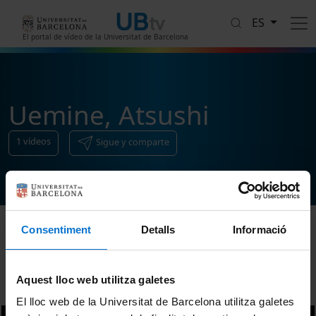
Pasar al contenido principal
ES
El portal de vídeo de la Universitat de Barcelona
Uemine, Atsushi
1
vídeos
Sigue y comparte
Consentiment
Detalls
Informació
Ordenar
Aquest lloc web utilitza galetes
El lloc web de la Universitat de Barcelona utilitza galetes