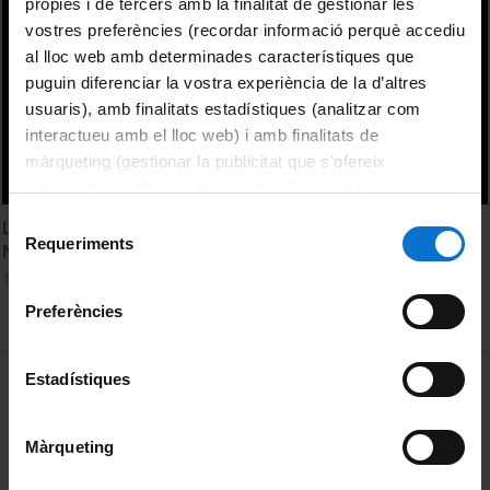
pròpies i de tercers amb la finalitat de gestionar les
vostres preferències (recordar informació perquè accediu
al lloc web amb determinades característiques que
puguin diferenciar la vostra experiència de la d’altres
usuaris), amb finalitats estadístiques (analitzar com
interactueu amb el lloc web) i amb finalitats de
màrqueting (gestionar la publicitat que s’ofereix
adequant-la en funció dels vostres hàbits de navegació).
Per obtenir més informació sobre les galetes podeu
Selecció
Lithic debitage study and organization of settlement in
consultar la
Política de galetes del lloc web de la
Requeriments
de
Neolithic Western Japan. Atsushi Uemine
Universitat de Barcelona
.
consentiment
10 Septiembre, 2015
Preferències
MENÚ PEU 1
Estadístiques
Aviso legal
Política de Cookies
Màrqueting
PEU 2
Privacidad y términos