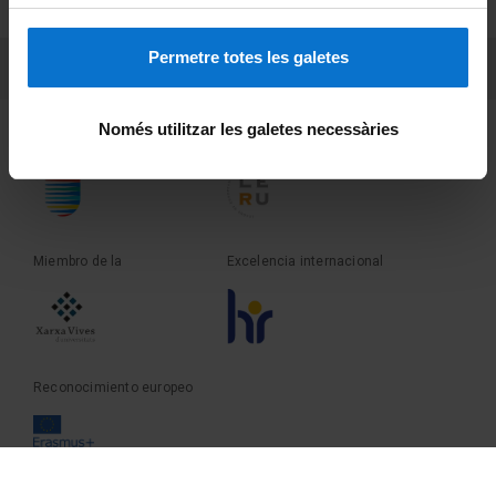
Sobre UBtv
Permetre totes les galetes
PEU 3
Contacto
Només utilitzar les galetes necessàries
Fundadora de la
Miembro de la
Miembro de la
Excelencia internacional
Reconocimiento europeo