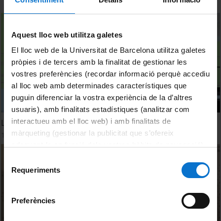
Aquest lloc web utilitza galetes
El lloc web de la Universitat de Barcelona utilitza galetes
pròpies i de tercers amb la finalitat de gestionar les
vostres preferències (recordar informació perquè accediu
al lloc web amb determinades característiques que
puguin diferenciar la vostra experiència de la d’altres
usuaris), amb finalitats estadístiques (analitzar com
interactueu amb el lloc web) i amb finalitats de
La xocolata i els estats mentals (Clip)
màrqueting (gestionar la publicitat que s’ofereix
19 Mayo, 2014
adequant-la en funció dels vostres hàbits de navegació).
Per obtenir més informació sobre les galetes podeu
Selecció
consultar la
Política de galetes del lloc web de la
Requeriments
de
Universitat de Barcelona
.
consentiment
Preferències