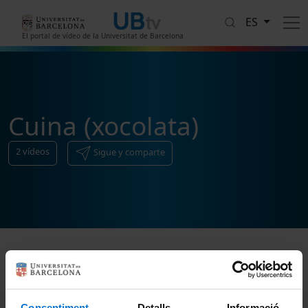
Pasar al contenido principal
ES
El portal de vídeo de la Universitat de Barcelona
Cuina (xocolata)
2
vídeos
Sigue y comparte
Ordenar
Consentiment
Detalls
Informació