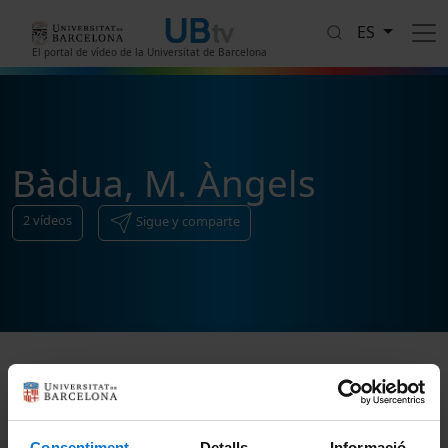
Pasar al contenido principal
ES
El portal de vídeo de la Universitat de Barcelona
Bàdua, M. Àngels
2
vídeos
Sigue y comparte
Ordenar
Consentiment
Detalls
Informació