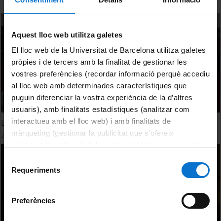
Aquest lloc web utilitza galetes
El lloc web de la Universitat de Barcelona utilitza galetes
pròpies i de tercers amb la finalitat de gestionar les
vostres preferències (recordar informació perquè accediu
al lloc web amb determinades característiques que
puguin diferenciar la vostra experiència de la d’altres
usuaris), amb finalitats estadístiques (analitzar com
interactueu amb el lloc web) i amb finalitats de
Les fires medievals i el mercat de l'oci, Taula Rodona
màrqueting (gestionar la publicitat que s’ofereix
2 Junio, 2009
adequant-la en funció dels vostres hàbits de navegació).
Per obtenir més informació sobre les galetes podeu
Selecció
consultar la
Política de galetes del lloc web de la
Requeriments
de
Universitat de Barcelona
.
consentiment
Preferències