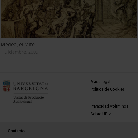
Medea, el Mite
1 Diciembre, 2009
MENÚ PEU 1
Aviso legal
Política de Cookies
PEU 2
Privacidad y términos
Sobre UBtv
PEU 3
Contacto