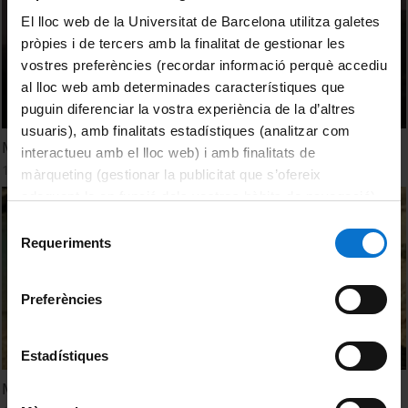
El lloc web de la Universitat de Barcelona utilitza galetes
pròpies i de tercers amb la finalitat de gestionar les
vostres preferències (recordar informació perquè accediu
al lloc web amb determinades característiques que
puguin diferenciar la vostra experiència de la d’altres
usuaris), amb finalitats estadístiques (analitzar com
Medea, la Tragèdia
interactueu amb el lloc web) i amb finalitats de
1 Diciembre, 2009
màrqueting (gestionar la publicitat que s’ofereix
adequant-la en funció dels vostres hàbits de navegació).
Per obtenir més informació sobre les galetes podeu
Selecció
consultar la
Política de galetes del lloc web de la
Requeriments
de
Universitat de Barcelona
.
consentiment
Preferències
Estadístiques
Medea, en un carro del Sol