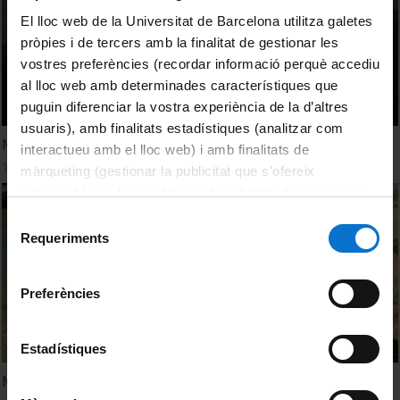
El lloc web de la Universitat de Barcelona utilitza galetes
pròpies i de tercers amb la finalitat de gestionar les
vostres preferències (recordar informació perquè accediu
al lloc web amb determinades característiques que
puguin diferenciar la vostra experiència de la d’altres
usuaris), amb finalitats estadístiques (analitzar com
Medea, la Tragèdia
interactueu amb el lloc web) i amb finalitats de
1 December, 2009
màrqueting (gestionar la publicitat que s’ofereix
adequant-la en funció dels vostres hàbits de navegació).
Per obtenir més informació sobre les galetes podeu
Selecció
consultar la
Política de galetes del lloc web de la
Requeriments
de
Universitat de Barcelona
.
consentiment
Preferències
Estadístiques
Medea, en un carro del Sol