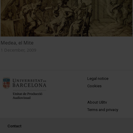
Medea, el Mite
1 December, 2009
MENÚ PEU 1
Legal notice
Cookies
PEU 2
About UBtv
Terms and privacy
PEU 3
Contact