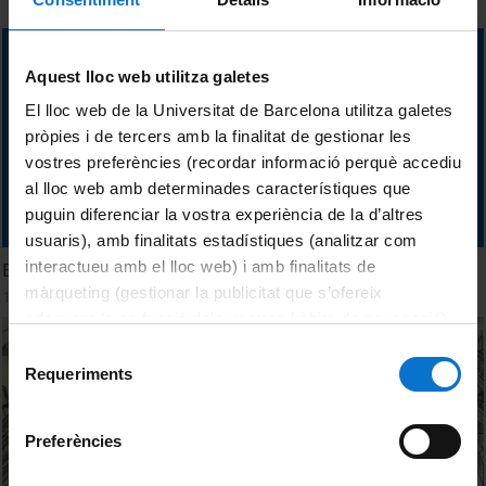
Aquest lloc web utilitza galetes
El lloc web de la Universitat de Barcelona utilitza galetes
pròpies i de tercers amb la finalitat de gestionar les
vostres preferències (recordar informació perquè accediu
al lloc web amb determinades característiques que
puguin diferenciar la vostra experiència de la d’altres
usuaris), amb finalitats estadístiques (analitzar com
interactueu amb el lloc web) i amb finalitats de
El gran foso ibérico de Valls
màrqueting (gestionar la publicitat que s’ofereix
15 Julio, 2015
adequant-la en funció dels vostres hàbits de navegació).
Per obtenir més informació sobre les galetes podeu
Selecció
consultar la
Política de galetes del lloc web de la
Requeriments
de
Universitat de Barcelona
.
consentiment
Preferències