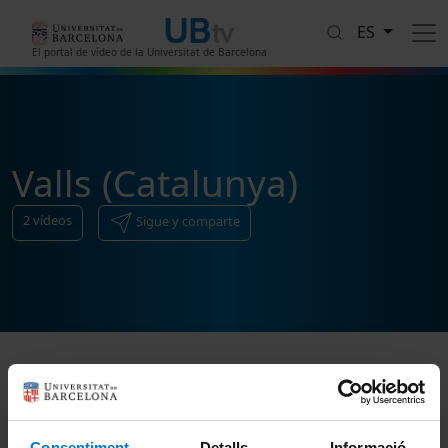
Pasar al contenido principal
ES
El portal de vídeo de la Universitat de Barcelona
Valls (Catalunya)
2
vídeos
Sigue y comparte
Ordenar
Consentiment
Detalls
Informació