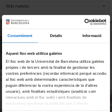
Consentiment
Detalls
Informació
Aquest lloc web utilitza galetes
El lloc web de la Universitat de Barcelona utilitza galetes
pròpies i de tercers amb la finalitat de gestionar les
vostres preferències (recordar informació perquè accediu
Converses Feedwork: 1B. Discapacitat i Món Laboral:
al lloc web amb determinades característiques que
Responsabilitat en Valors
puguin diferenciar la vostra experiència de la d’altres
5 Mayo, 2015
usuaris), amb finalitats estadístiques (analitzar com
interactueu amb el lloc web) i amb finalitats de
màrqueting (gestionar la publicitat que s’ofereix
adequant-la en funció dels vostres hàbits de navegació).