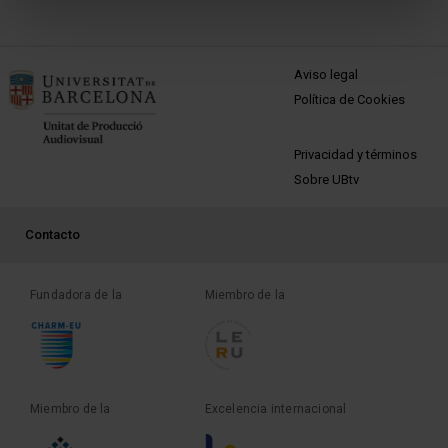
MENÚ PEU 1
Aviso legal
Política de Cookies
PEU 2
Privacidad y términos
Sobre UBtv
PEU 3
Contacto
Fundadora de la
Miembro de la
Miembro de la
Excelencia internacional