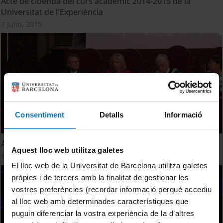
Acte de cloenda del curs acadèmic 2014-2015 de la
Universitat de l'Experiència
7 Julio, 2015
Consentiment
Detalls
Informació
Acte de cloenda del curs d'Estudis Hispànics 2014-15
Aquest lloc web utilitza galetes
6 Mayo, 2015
El lloc web de la Universitat de Barcelona utilitza galetes
pròpies i de tercers amb la finalitat de gestionar les
vostres preferències (recordar informació perquè accediu
al lloc web amb determinades característiques que
puguin diferenciar la vostra experiència de la d’altres