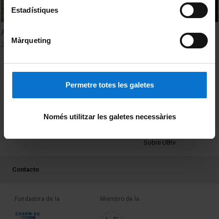
Estadístiques
Acte de Graduació d'Infermeria - 6 de Juny del 2018
Màrqueting
21 Junio, 2018
Permetre totes les galetes
MENÚ PEU 1
Aviso legal
Política de Cookies
Només utilitzar les galetes necessàries
PEU 2
Privacidad y términos
Sobre UBtv
PEU 3
Contacto
Fundadora de la
Miembro de la