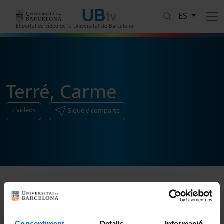
Pasar al contenido principal
ES
El portal de vídeo de la Universitat de Barcelona
Terré, Carme
2
vídeos
Sigue y comparte
Ordenar
Consentiment
Detalls
Informació