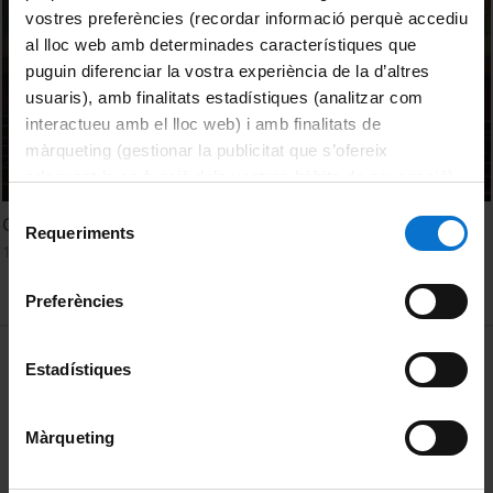
vostres preferències (recordar informació perquè accediu
al lloc web amb determinades característiques que
puguin diferenciar la vostra experiència de la d’altres
usuaris), amb finalitats estadístiques (analitzar com
interactueu amb el lloc web) i amb finalitats de
màrqueting (gestionar la publicitat que s’ofereix
adequant-la en funció dels vostres hàbits de navegació).
Per obtenir més informació sobre les galetes podeu
Selecció
Closing - JIPI 2015
consultar la
Política de galetes del lloc web de la
Requeriments
de
19 Marzo, 2015
Universitat de Barcelona
.
consentiment
Preferències
MENÚ PEU 1
Aviso legal
Estadístiques
Política de Cookies
Màrqueting
PEU 2
Privacidad y términos
Sobre UBtv