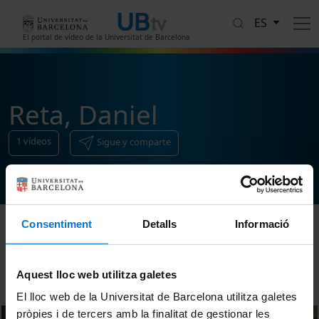
Pasar al contenido principal
ES
El portal de vídeo de la Universitat de Barcelona
Reta, Daniel
1
vídeos
Sigue y comparte
Consentiment
Detalls
Informació
Ordenar
Aquest lloc web utilitza galetes
El lloc web de la Universitat de Barcelona utilitza galetes
pròpies i de tercers amb la finalitat de gestionar les