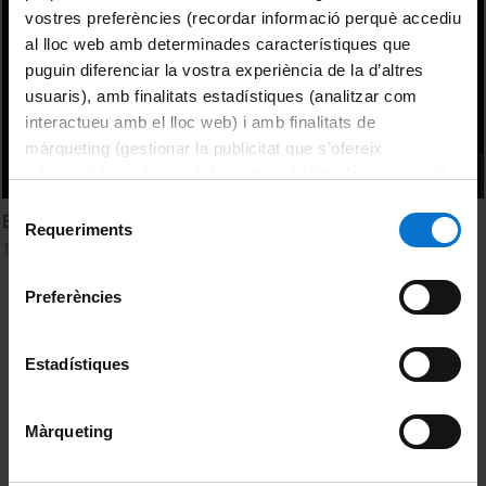
vostres preferències (recordar informació perquè accediu
al lloc web amb determinades característiques que
puguin diferenciar la vostra experiència de la d’altres
usuaris), amb finalitats estadístiques (analitzar com
interactueu amb el lloc web) i amb finalitats de
màrqueting (gestionar la publicitat que s’ofereix
adequant-la en funció dels vostres hàbits de navegació).
Per obtenir més informació sobre les galetes podeu
Selecció
Brain research in the mesoscopic scale
consultar la
Política de galetes del lloc web de la
Requeriments
de
16 Marzo, 2015
Universitat de Barcelona
.
consentiment
Preferències
MENÚ PEU 1
Aviso legal
Estadístiques
Política de Cookies
Màrqueting
PEU 2
Privacidad y términos
Sobre UBtv