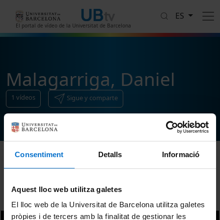
Pasar al contenido principal
ES
El portal de vídeo de la Universitat de Barcelona
Malagarriga, Daniel
1
vídeos
Sigue y comparte
Consentiment
Detalls
Informació
Ordenar
Aquest lloc web utilitza galetes
El lloc web de la Universitat de Barcelona utilitza galetes
pròpies i de tercers amb la finalitat de gestionar les