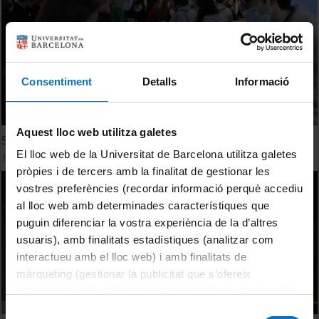
Consentiment
Detalls
Informació
Aquest lloc web utilitza galetes
Saló de l'Ensenyament 2022
El lloc web de la Universitat de Barcelona utilitza galetes
16 Marzo, 2022
pròpies i de tercers amb la finalitat de gestionar les
vostres preferències (recordar informació perquè accediu
al lloc web amb determinades característiques que
puguin diferenciar la vostra experiència de la d’altres
usuaris), amb finalitats estadístiques (analitzar com
interactueu amb el lloc web) i amb finalitats de
màrqueting (gestionar la publicitat que s’ofereix
adequant-la en funció dels vostres hàbits de navegació).
Per obtenir més informació sobre les galetes podeu
Selecció