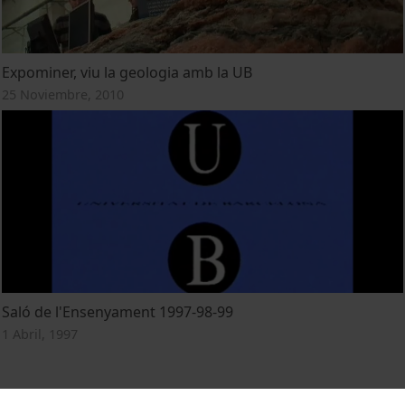
Expominer, viu la geologia amb la UB
25 Noviembre, 2010
Saló de l'Ensenyament 1997-98-99
1 Abril, 1997