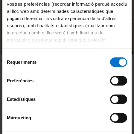
vostres preferències (recordar informació perquè accediu
al lloc web amb determinades característiques que
puguin diferenciar la vostra experiència de la d’altres
usuaris), amb finalitats estadístiques (analitzar com
interactueu amb el lloc web) i amb finalitats de
màrqueting (gestionar la publicitat que s’ofereix
adequant-la en funció dels vostres hàbits de navegació).
Per obtenir més informació sobre les galetes podeu
Selecció
Acte d’homenatge a la professora Josefina Castellví
consultar la
Política de galetes del lloc web de la
Requeriments
de
5 Marzo, 2015
Universitat de Barcelona
.
consentiment
Preferències
MENÚ PEU 1
Aviso legal
Estadístiques
Política de Cookies
Màrqueting
PEU 2
Privacidad y términos
Sobre UBtv