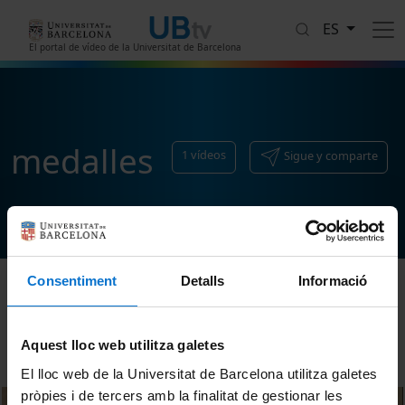
Pasar al contenido principal
ES
El portal de vídeo de la Universitat de Barcelona
medalles
1
vídeos
Sigue y comparte
Consentiment
Detalls
Informació
Ordenar
Aquest lloc web utilitza galetes
El lloc web de la Universitat de Barcelona utilitza galetes
pròpies i de tercers amb la finalitat de gestionar les