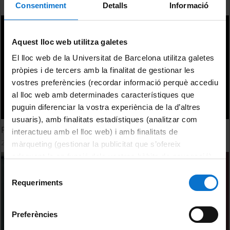
Consentiment
Detalls
Informació
Aquest lloc web utilitza galetes
El lloc web de la Universitat de Barcelona utilitza galetes
pròpies i de tercers amb la finalitat de gestionar les
vostres preferències (recordar informació perquè accediu
al lloc web amb determinades característiques que
puguin diferenciar la vostra experiència de la d’altres
usuaris), amb finalitats estadístiques (analitzar com
Proyecto Ernesto
interactueu amb el lloc web) i amb finalitats de
27 Septiembre, 2011
màrqueting (gestionar la publicitat que s’ofereix
adequant-la en funció dels vostres hàbits de navegació).
Per obtenir més informació sobre les galetes podeu
Selecció
consultar la
Política de galetes del lloc web de la
Requeriments
de
Universitat de Barcelona
.
consentiment
Preferències