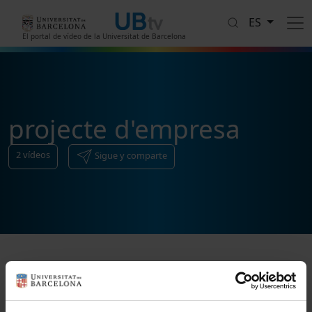
Pasar al contenido principal
ES
El portal de vídeo de la Universitat de Barcelona
projecte d'empresa
2
vídeos
Sigue y comparte
Ordenar