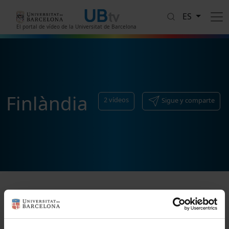
Pasar al contenido principal
ES
El portal de vídeo de la Universitat de Barcelona
Finlàndia
2
vídeos
Sigue y comparte
Ordenar