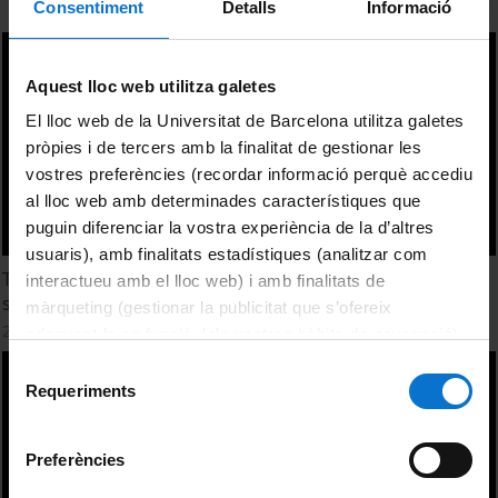
Consentiment
Detalls
Informació
Aquest lloc web utilitza galetes
El lloc web de la Universitat de Barcelona utilitza galetes
pròpies i de tercers amb la finalitat de gestionar les
vostres preferències (recordar informació perquè accediu
al lloc web amb determinades característiques que
puguin diferenciar la vostra experiència de la d’altres
usuaris), amb finalitats estadístiques (analitzar com
Teachers a major factor for successfull educational
interactueu amb el lloc web) i amb finalitats de
systems. Reflections based on Finnish Teacher Education
màrqueting (gestionar la publicitat que s’ofereix
24 Febrero, 2015
adequant-la en funció dels vostres hàbits de navegació).
Per obtenir més informació sobre les galetes podeu
Selecció
consultar la
Política de galetes del lloc web de la
Requeriments
de
Universitat de Barcelona
.
consentiment
Preferències