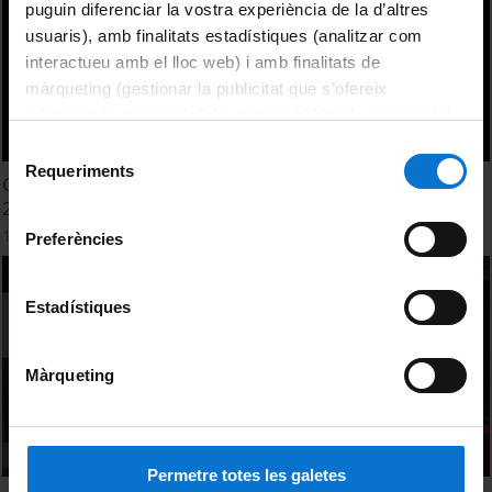
puguin diferenciar la vostra experiència de la d’altres
usuaris), amb finalitats estadístiques (analitzar com
interactueu amb el lloc web) i amb finalitats de
màrqueting (gestionar la publicitat que s’ofereix
adequant-la en funció dels vostres hàbits de navegació).
Per obtenir més informació sobre les galetes podeu
Selecció
consultar la
Política de galetes del lloc web de la
Requeriments
de
Graduats en Biologia i Ciències Ambientals - Sant Albert
Universitat de Barcelona
.
consentiment
2014
14 Noviembre, 2014
Preferències
Estadístiques
Màrqueting
Permetre totes les galetes