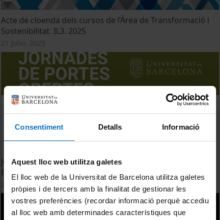
Acte de cloenda dels cursos de l’Àrea de Transformació i
Sostenibilitat. IL3. 2025
21 Julio, 2025
Consentiment
Detalls
Informació
Jornades de Portes Obertes 2023 a la UB. Facultat de
Aquest lloc web utilitza galetes
Biologia
El lloc web de la Universitat de Barcelona utilitza galetes
27 Febrero, 2023
pròpies i de tercers amb la finalitat de gestionar les
vostres preferències (recordar informació perquè accediu
al lloc web amb determinades característiques que