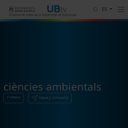
Pasar al contenido principal
ES
El portal de vídeo de la Universitat de Barcelona
ciències ambientals
7
vídeos
Sigue y comparte