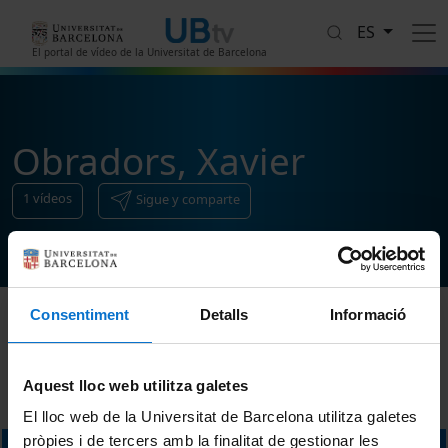
Pasar al contenido principal
ES
El portal de vídeo de la Universitat de Barcelona
Obradors, Xavier
1
vídeos
Sigue y comparte
Consentiment
Detalls
Informació
Ordenar
Aquest lloc web utilitza galetes
El lloc web de la Universitat de Barcelona utilitza galetes
pròpies i de tercers amb la finalitat de gestionar les