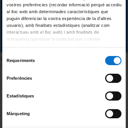
vostres preferències (recordar informació perquè accediu
al lloc web amb determinades característiques que
puguin diferenciar la vostra experiència de la d’altres
usuaris), amb finalitats estadístiques (analitzar com
interactueu amb el lloc web) i amb finalitats de
màrqueting (gestionar la publicitat que s’ofereix
adequant-la en funció dels vostres hàbits de navegació).
Per obtenir més informació sobre les galetes podeu
Selecció
Los nanomateriales de la 3a revolución industrial
consultar la
Política de galetes del lloc web de la
Requeriments
de
18 Junio, 2013
Universitat de Barcelona
.
consentiment
Preferències
MENÚ PEU 1
Aviso legal
Estadístiques
Política de Cookies
Màrqueting
PEU 2
Privacidad y términos
Sobre UBtv