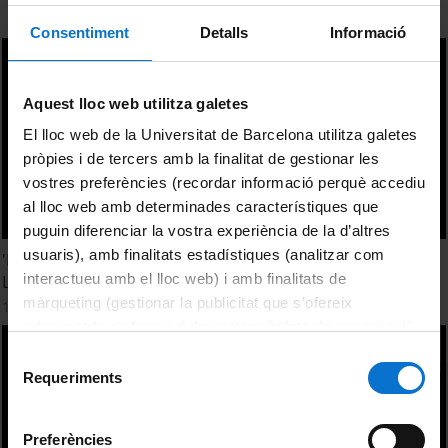
Consentiment
Detalls
Informació
Aquest lloc web utilitza galetes
El lloc web de la Universitat de Barcelona utilitza galetes
pròpies i de tercers amb la finalitat de gestionar les
vostres preferències (recordar informació perquè accediu
al lloc web amb determinades característiques que
puguin diferenciar la vostra experiència de la d’altres
usuaris), amb finalitats estadístiques (analitzar com
'El artista y la enseñanza del arte', diàleg amb Antonio
interactueu amb el lloc web) i amb finalitats de
López
màrqueting (gestionar la publicitat que s’ofereix
12 Diciembre, 2011
adequant-la en funció dels vostres hàbits de navegació).
Per obtenir més informació sobre les galetes podeu
Selecció
consultar la
Política de galetes del lloc web de la
Requeriments
de
Universitat de Barcelona
.
consentiment
Preferències