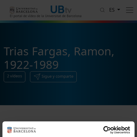
Pasar al contenido principal
ES
El portal de vídeo de la Universitat de Barcelona
Trias Fargas, Ramon,
1922-1989
2
vídeos
Sigue y comparte
Ordenar