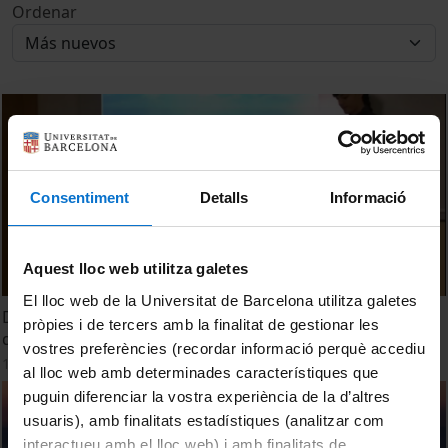
Ordenar
Consentiment
Detalls
Informació
Aquest lloc web utilitza galetes
El lloc web de la Universitat de Barcelona utilitza galetes
Diálogos mimodramatizados de Luciano, marinos y de los
pròpies i de tercers amb la finalitat de gestionar les
dioses.
vostres preferències (recordar informació perquè accediu
18 Febrero, 2013
al lloc web amb determinades característiques que
puguin diferenciar la vostra experiència de la d’altres
usuaris), amb finalitats estadístiques (analitzar com
interactueu amb el lloc web) i amb finalitats de