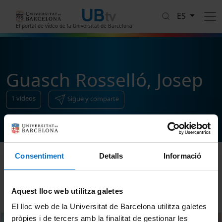
Pasar al contenido principal
ES
El portal de vídeo de la Universitat de Barcelona
Guasch Rosselló, Josep
1
vídeos
Sigue y comparte
Consentiment
Detalls
Informació
Ordenar
Aquest lloc web utilitza galetes
El lloc web de la Universitat de Barcelona utilitza galetes
pròpies i de tercers amb la finalitat de gestionar les