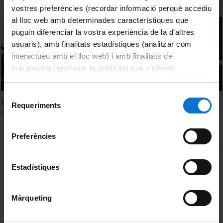
vostres preferències (recordar informació perquè accediu
al lloc web amb determinades característiques que
puguin diferenciar la vostra experiència de la d’altres
usuaris), amb finalitats estadístiques (analitzar com
interactueu amb el lloc web) i amb finalitats de
màrqueting (gestionar la publicitat que s’ofereix
adequant-la en funció dels vostres hàbits de navegació).
Per obtenir més informació sobre les galetes podeu
Selecció
El medicament: un dret segrestat?
consultar la
Política de galetes del lloc web de la
Requeriments
de
19 Octubre, 2012
Universitat de Barcelona
.
consentiment
Preferències
MENÚ PEU 1
Aviso legal
Estadístiques
Política de Cookies
Màrqueting
PEU 2
Privacidad y términos
Sobre UBtv